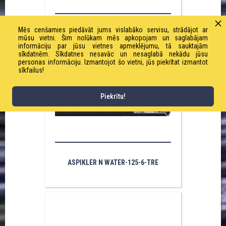
Mēs cenšamies piedāvāt jums vislabāko servisu, strādājot ar
ASPIKLER N WATER-127-6-TRE
mūsu vietni. Šim nolūkam mēs apkopojam un saglabājam
informāciju par jūsu vietnes apmeklējumu, tā sauktajām
sīkdatnēm. Sīkdatnes nesavāc un nesaglabā nekādu jūsu
personas informāciju. Izmantojot šo vietni, jūs piekrītat izmantot
sīkfailus!
Piekrītu!
ASPIKLER N WATER-125-6-TRE