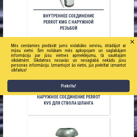
ВНУТРЕННЕЕ СОЕДИНЕНИЕ
PERROT KMG С НАРУЖНОЙ
РЕЗЬБОЙ
Mēs cenšamies piedāvāt jums vislabāko servisu, strādājot ar
mūsu vietni. Šim nolūkam mēs apkopojam un saglabājam
informāciju par jūsu vietnes apmeklējumu, tā sauktajām
sīkdatnēm. Sīkdatnes nesavāc un nesaglabā nekādu jūsu
personas informāciju. Izmantojot šo vietni, jūs piekrītat izmantot
sīkfailus!
Piekrītu!
НАРУЖНОЕ СОЕДИНЕНИЕ PERROT
KVS ДЛЯ СТВОЛА ШЛАНГА