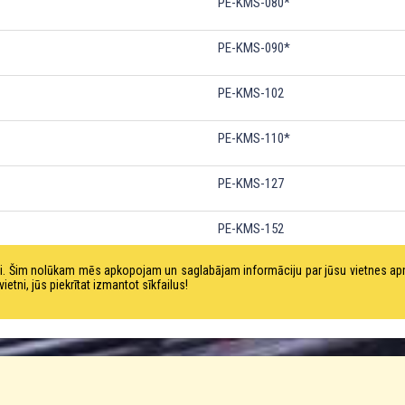
PE-KMS-080*
PE-KMS-090*
PE-KMS-102
PE-KMS-110*
PE-KMS-127
PE-KMS-152
tni. Šim nolūkam mēs apkopojam un saglabājam informāciju par jūsu vietnes a
PE-KMS-200*
ni, jūs piekrītat izmantot sīkfailus!