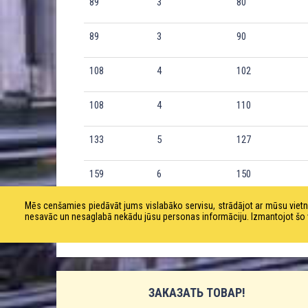
89
3
80
89
3
90
108
4
102
108
4
110
133
5
127
159
6
150
Mēs cenšamies piedāvāt jums vislabāko servisu, strādājot ar mūsu vie
216
8
200
nesavāc un nesaglabā nekādu jūsu personas informāciju. Izmantojot šo viet
ЗАКАЗАТЬ ТОВАР!