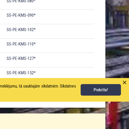
SS-PE-KMS-080*
SS-PE-KMS-090*
SS-PE-KMS-102*
SS-PE-KMS-110*
SS-PE-KMS-127*
SS-PE-KMS-152*
pmeklējumu, tā sauktajām sīkdatnēm. Sīkdatnes
SS-PE-KMS-200*
Piekrītu!