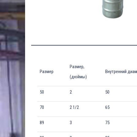
Размер,
Размер
Внутренний диам
(дюймы)
50
2
50
70
2 1/2
65
89
3
75