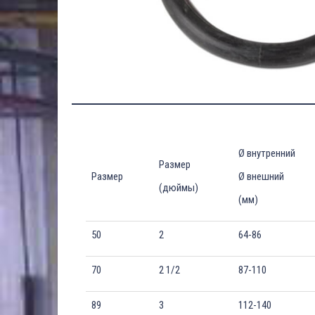
Ø внутренний
Размер
Размер
Ø внешний
(дюймы)
(мм)
50
2
64-86
70
2 1/2
87-110
89
3
112-140