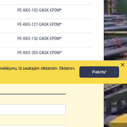
PE-KKG-102-GASK-EPDM*
PE-KKG-127-GASK-EPDM*
PE-KKG-152-GASK-EPDM*
PE-KKG-203-GASK-EPDM*
pmeklējumu, tā sauktajām sīkdatnēm. Sīkdatnes
Piekrītu!