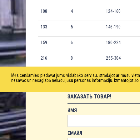
108
4
124-160
133
5
146-190
159
6
180-224
216
8
255-304
Mēs cenšamies piedāvāt jums vislabāko servisu, strādājot ar mūsu vie
nesavāc un nesaglabā nekādu jūsu personas informāciju. Izmantojot šo viet
ЗАКАЗАТЬ ТОВАР!
ИМЯ
ЕМАЙЛ