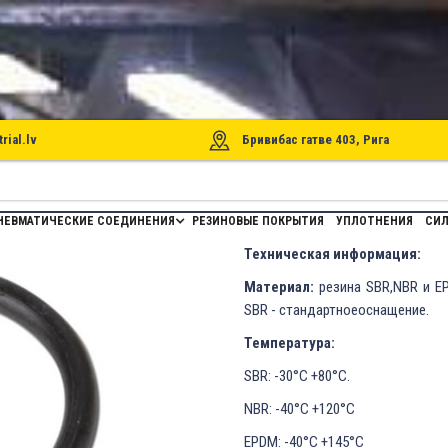
rial.lv
Бривибас гатве 403, Рига
ERROT
НЕВМАТИЧЕСКИЕ СОЕДИНЕНИЯ
РЕЗИНОВЫЕ ПОКРЫТИЯ
УПЛОТНЕНИЯ
СИЛ
Техническая информация:
Материал:
резина SBR,NBR и E
SBR - стандартноеоснащение.
Температура:
SBR: -30°C +80°C.
NBR: -40°C +120°C
EPDM: -40°C +145°C