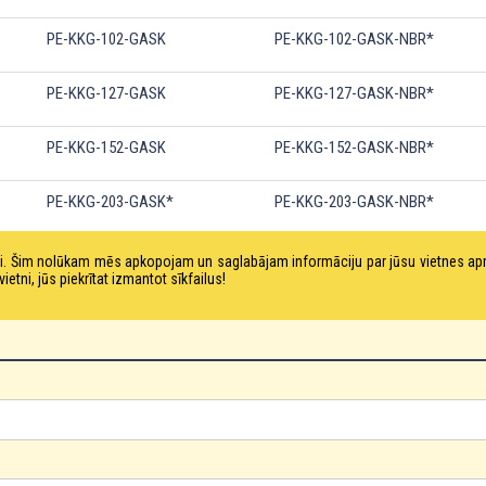
PE-KKG-102-GASK
PE-KKG-102-GASK-NBR*
PE-KKG-127-GASK
PE-KKG-127-GASK-NBR*
PE-KKG-152-GASK
PE-KKG-152-GASK-NBR*
PE-KKG-203-GASK*
PE-KKG-203-GASK-NBR*
tni. Šim nolūkam mēs apkopojam un saglabājam informāciju par jūsu vietnes a
ni, jūs piekrītat izmantot sīkfailus!