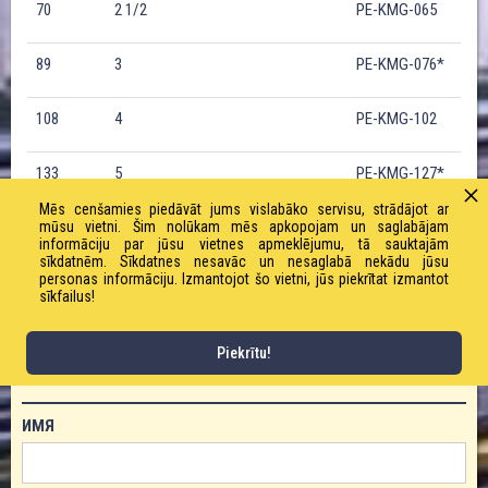
70
2 1/2
PE-KMG-065
89
3
PE-KMG-076*
108
4
PE-KMG-102
133
5
PE-KMG-127*
Mēs cenšamies piedāvāt jums vislabāko servisu, strādājot ar
mūsu vietni. Šim nolūkam mēs apkopojam un saglabājam
159
6
PE-KMG-152*
informāciju par jūsu vietnes apmeklējumu, tā sauktajām
sīkdatnēm. Sīkdatnes nesavāc un nesaglabā nekādu jūsu
personas informāciju. Izmantojot šo vietni, jūs piekrītat izmantot
216
8
PE-KMG-200*
sīkfailus!
Piekrītu!
ЗАКАЗАТЬ ТОВАР!
ИМЯ