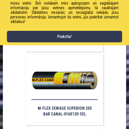
mūsu vietni. Šim nolūkam mēs apkopojam un saglabājam
informāciju par jūsu vietnes apmeklējumu, tā sauktajām
sīkdatnēm. Sīkdatnes nesavāc un nesaglabā nekādu jūsu
personas informāciju. Izmantojot šo vietni, jūs piekrītat izmantot
sīkfailus!
M-FLEX SEWAGE SUPERION 250
Piekrītu!
BAR CANAL-019X120-SEL
M-FLEX SEWAGE SUPERION 250
BAR CANAL-016X120-SEL