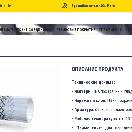
rial.lv
Бривибас гатве 403, Рига
НЕВМАТИЧЕСКИЕ СОЕДИНЕНИЯ
РЕЗИНОВЫЕ ПОКРЫТИЯ
УПЛОТНЕНИЯ
СИЛ
ОПИСАНИЕ ПРОДУКТА
Технические данные:
•
Изнутри:
ПВХ прозрачный, глад
•
Наружный слой:
ПВХ прозрачн
•
Арматура:
сетка из полиэстер
•
Рабочая температура:
от -10 
•
Применение:
для передачи