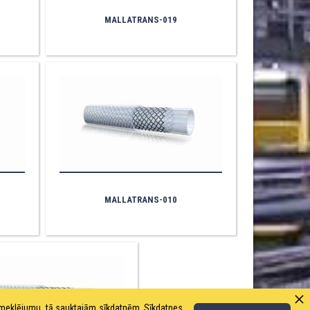
MALLATRANS-019
MALLATRANS-010
pmeklējumu, tā sauktajām sīkdatnēm. Sīkdatnes