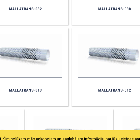
MALLATRANS-032
MALLATRANS-038
MALLATRANS-013
MALLATRANS-012
tni. Šim nolūkam mēs apkopojam un saglabājam informāciju par jūsu vietnes a