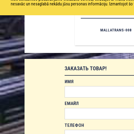
nesavāc un nesaglabā nekādu jūsu personas informāciju. Izmantojot šo viet
MALLATRANS-008
ЗАКАЗАТЬ ТОВАР!
ИМЯ
ЕМАЙЛ
ТЕЛЕФОН