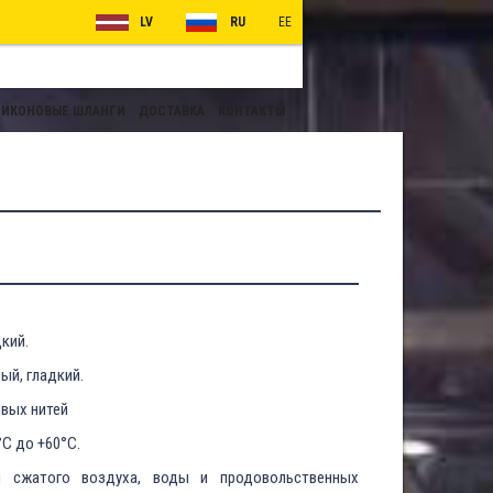
LV
RU
EE
ИКОНОВЫЕ ШЛАНГИ
ДОСТАВКА
КОНТАКТЫ
кий.
ый, гладкий.
овых нитей
°C до +60°C.
 сжатого воздуха, воды и продовольственных