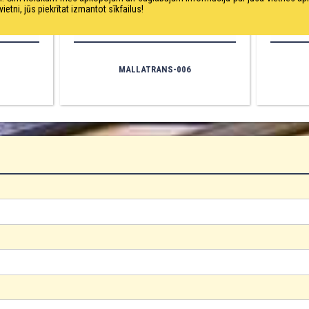
ni, jūs piekrītat izmantot sīkfailus!
MALLATRANS-006