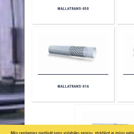
MALLATRANS-050
MALLATRANS-016
Mēs cenšamies piedāvāt jums vislabāko servisu, strādājot ar mūsu vie