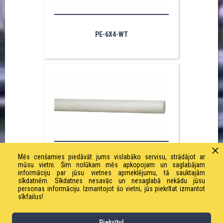
PE-6X4-WT
Mēs cenšamies piedāvāt jums vislabāko servisu, strādājot ar
PE-4X2-WT
mūsu vietni. Šim nolūkam mēs apkopojam un saglabājam
informāciju par jūsu vietnes apmeklējumu, tā sauktajām
sīkdatnēm. Sīkdatnes nesavāc un nesaglabā nekādu jūsu
personas informāciju. Izmantojot šo vietni, jūs piekrītat izmantot
sīkfailus!
Piekrītu!