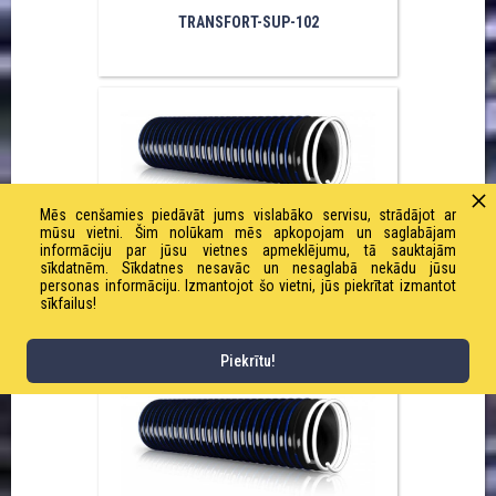
TRANSFORT-SUP-102
Mēs cenšamies piedāvāt jums vislabāko servisu, strādājot ar
mūsu vietni. Šim nolūkam mēs apkopojam un saglabājam
informāciju par jūsu vietnes apmeklējumu, tā sauktajām
sīkdatnēm. Sīkdatnes nesavāc un nesaglabā nekādu jūsu
personas informāciju. Izmantojot šo vietni, jūs piekrītat izmantot
sīkfailus!
TRANSFORT-SUP-090
Piekrītu!