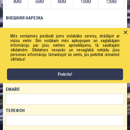
4ММ
6ММ
8ММ
10ММ
12ММ
ВНЕШНЯЯ НАРЕЗКА
1/2 "
1/4 "
1/8 "
3/8 "
Mēs cenšamies piedāvāt jums vislabāko servisu, strādājot ar
mūsu vietni. Šim nolūkam mēs apkopojam un saglabājam
informāciju par jūsu vietnes apmeklējumu, tā sauktajām
sīkdatnēm. Sīkdatnes nesavāc un nesaglabā nekādu jūsu
personas informāciju. Izmantojot šo vietni, jūs piekrītat izmantot
ЗАКАЗАТЬ ТОВАР!
sīkfailus!
ИМЯ
Piekrītu!
ЕМАЙЛ
ТЕЛЕФОН