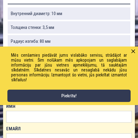
Внутренний диаметр: 10 мм
Толщина стенки: 3,5 мм
Радиус изгиба: 80 мм
Вес: 205 г / м
Mēs cenšamies piedāvāt jums vislabāko servisu, strādājot ar
mūsu vietni. Šim nolūkam mēs apkopojam un saglabājam
informāciju par jūsu vietnes apmeklējumu, tā sauktajām
Рабочее давление: 20 бар
sīkdatnēm. Sīkdatnes nesavāc un nesaglabā nekādu jūsu
personas informāciju. Izmantojot šo vietni, jūs piekrītat izmantot
sīkfailus!
ЗАКАЗАТЬ ТОВАР!
Piekrītu!
ИМЯ
ЕМАЙЛ