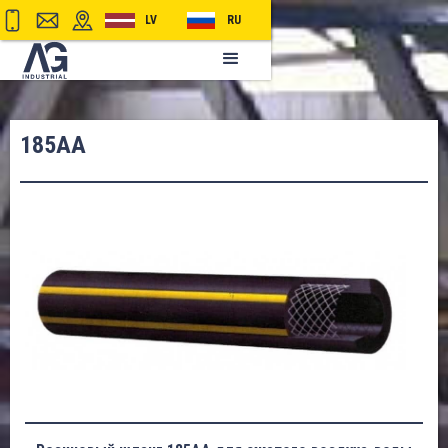
LV
RU
185AA