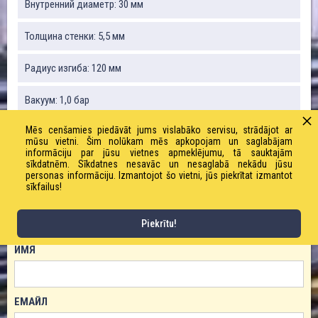
Внутренний диаметр: 30 мм
Толщина стенки: 5,5 мм
Радиус изгиба: 120 мм
Вакуум: 1,0 бар
Mēs cenšamies piedāvāt jums vislabāko servisu, strādājot ar
Вес: 820 г / м
mūsu vietni. Šim nolūkam mēs apkopojam un saglabājam
informāciju par jūsu vietnes apmeklējumu, tā sauktajām
Рабочее давление: 10,0 бар
sīkdatnēm. Sīkdatnes nesavāc un nesaglabā nekādu jūsu
personas informāciju. Izmantojot šo vietni, jūs piekrītat izmantot
sīkfailus!
ЗАКАЗАТЬ ТОВАР!
Piekrītu!
ИМЯ
ЕМАЙЛ