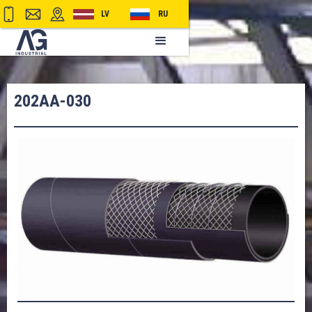
LV
RU
202AA-030