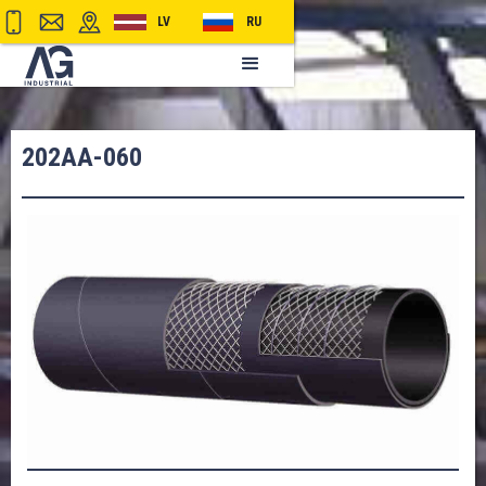
LV
RU
202AA-060