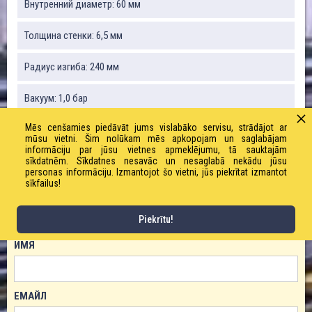
Внутренний диаметр: 60 мм
Толщина стенки: 6,5 мм
Радиус изгиба: 240 мм
Вакуум: 1,0 бар
Mēs cenšamies piedāvāt jums vislabāko servisu, strādājot ar
Вес: 2000 г / м
mūsu vietni. Šim nolūkam mēs apkopojam un saglabājam
informāciju par jūsu vietnes apmeklējumu, tā sauktajām
Рабочее давление: 10,0 бар
sīkdatnēm. Sīkdatnes nesavāc un nesaglabā nekādu jūsu
personas informāciju. Izmantojot šo vietni, jūs piekrītat izmantot
sīkfailus!
ЗАКАЗАТЬ ТОВАР!
Piekrītu!
ИМЯ
ЕМАЙЛ