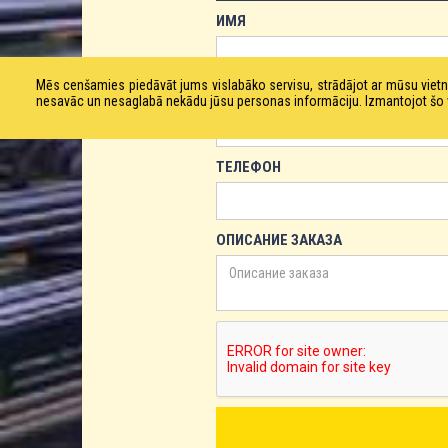
ИМЯ
Mēs cenšamies piedāvāt jums vislabāko servisu, strādājot ar mūsu vie
ЕМАЙЛ
nesavāc un nesaglabā nekādu jūsu personas informāciju. Izmantojot šo viet
ТЕЛЕФОН
ОПИСАНИЕ ЗАКАЗА