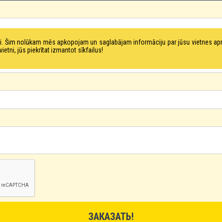
tni. Šim nolūkam mēs apkopojam un saglabājam informāciju par jūsu vietnes a
ni, jūs piekrītat izmantot sīkfailus!