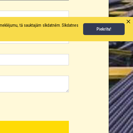
pmeklējumu, tā sauktajām sīkdatnēm. Sīkdatnes
Piekrītu!