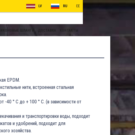
LV
RU
EE
ИКОНОВЫЕ ШЛАНГИ
ДОСТАВКА
КОНТАКТЫ
кая EPDM.
тильные нити, встроенная стальная
ока.
от -40 ° C до + 100 ° C. (в зависимости от
ачивания и транспортировки воды, подходит
атов и удобрений, подходит для
кого хозяйства.