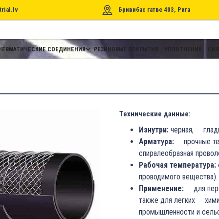
rial.lv
Бривибас гатве 403, Рига
НЕВМАТИЧЕСКИЕ СОЕДИНЕНИЯ
РЕЗИНОВЫЕ ПОКРЫТИЯ
УПЛОТНЕНИЯ
СИЛ
Технические данные:
Изнутри:
черная, глад
Арматура:
прочные текс
спиралеобразная провол
Рабочая температура:
проводимого вещества).
Применение:
для перек
также для легких химик
промышленности и сельс