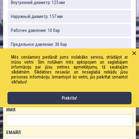
Внутренний диаметр: 125 мм
Наружный диаметр: 157 мм
Рабочее давление: 10 бар
Предельное давление: 30 бар
Mēs cenšamies piedāvāt jums vislabāko servisu, strādājot ar
Радиус изгиба: 650 мм
mūsu vietni. Šim nolūkam mēs apkopojam un saglabājam
informāciju par jūsu vietnes apmeklējumu, tā sauktajām
sīkdatnēm. Sīkdatnes nesavāc un nesaglabā nekādu jūsu
Вакуум: 90%
personas informāciju. Izmantojot šo vietni, jūs piekrītat izmantot
sīkfailus!
ЗАКАЗАТЬ ТОВАР!
Piekrītu!
ИМЯ
ЕМАЙЛ