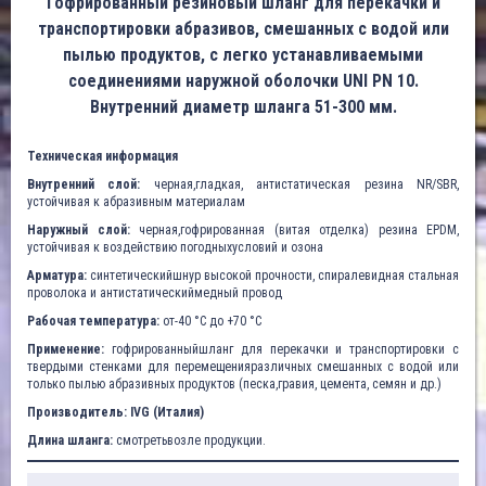
Гофрированный резиновый шланг для перекачки и
транспортировки абразивов, смешанных с водой или
пылью продуктов, с легко устанавливаемыми
соединениями наружной оболочки UNI PN 10.
Внутренний диаметр шланга 51-300 мм.
Техническая информация
Внутренний слой:
черная,гладкая, антистатическая резина NR/SBR,
устойчивая к абразивным материалам
Наружный слой:
черная,гофрированная (витая отделка) резина EPDM,
устойчивая к воздействию погодныхусловий и озона
Арматура:
синтетическийшнур высокой прочности, спиралевидная стальная
проволока и антистатическиймедный провод
Рабочая температура:
от-40 °C до +70 °C
Применение:
гофрированныйшланг для перекачки и транспортировки с
твердыми стенками для перемещенияразличных смешанных с водой или
только пылью абразивных продуктов (песка,гравия, цемента, семян и др.)
Производитель: IVG (Италия)
Длина шланга:
смотретьвозле продукции.