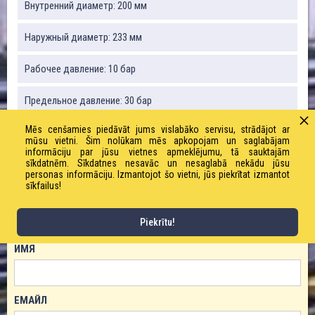
Внутренний диаметр: 200 мм
Наружный диаметр: 233 мм
Рабочее давление: 10 бар
Предельное давление: 30 бар
Mēs cenšamies piedāvāt jums vislabāko servisu, strādājot ar
Радиус изгиба: 1750 мм
mūsu vietni. Šim nolūkam mēs apkopojam un saglabājam
informāciju par jūsu vietnes apmeklējumu, tā sauktajām
sīkdatnēm. Sīkdatnes nesavāc un nesaglabā nekādu jūsu
Вакуум: 90%
personas informāciju. Izmantojot šo vietni, jūs piekrītat izmantot
sīkfailus!
ЗАКАЗАТЬ ТОВАР!
Piekrītu!
ИМЯ
ЕМАЙЛ