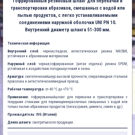
Гофрированный резиновый шланг для перекачки и
транспортировки абразивов, смешанных с водой или
пылью продуктов, с легко устанавливаемыми
соединениями наружной оболочки UNI PN 10.
Внутренний диаметр шланга 51-300 мм.
Техническая информация
Внутренний слой:
черная,гладкая, антистатическая резина NR/SBR,
устойчивая к абразивным материалам
Наружный слой:
черная,гофрированная (витая отделка) резина EPDM,
устойчивая к воздействию погодныхусловий и озона
Арматура:
синтетическийшнур высокой прочности, спиралевидная стальная
проволока и антистатическиймедный провод
Рабочая температура:
от-40 °C до +70 °C
Применение:
гофрированныйшланг для перекачки и транспортировки с
твердыми стенками для перемещенияразличных смешанных с водой или
только пылью абразивных продуктов (песка,гравия, цемента, семян и др.)
Производитель: IVG (Италия)
Длина шланга:
смотретьвозле продукции.