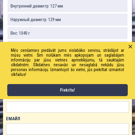
Внутренний диаметр: 127 мм
Наружный диаметр: 129 мм
Вес: 1040 г
Радиус изгиба: 130 мм
Mēs cenšamies piedāvāt jums vislabāko servisu, strādājot ar
mūsu vietni. Šim nolūkam mēs apkopojam un saglabājam
informāciju par jūsu vietnes apmeklējumu, tā sauktajām
Вакуум: 15 %
sīkdatnēm. Sīkdatnes nesavāc un nesaglabā nekādu jūsu
personas informāciju. Izmantojot šo vietni, jūs piekrītat izmantot
sīkfailus!
ЗАКАЗАТЬ ТОВАР!
Piekrītu!
ИМЯ
ЕМАЙЛ