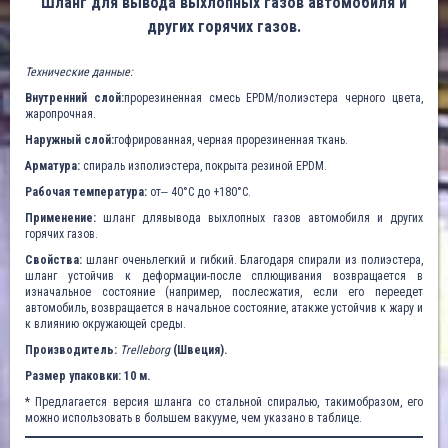
Шланг для вывода выхлопных газов автомобиля и
других горячих газов.
Технические данные:
Внутренний слой:
прорезиненная смесь EPDM/полиэстера черного цвета,
жаропрочная.
Наружный слой:
гофрированная, черная прорезиненная ткань.
Арматура:
спираль изполиэстера, покрыта резиной EPDM.
Рабочая температура:
от‒ 40°C до +180°C.
Применение:
шланг длявывода выхлопных газов автомобиля и других
горячих газов.
Свойства:
шланг оченьлегкий и гибкий. Благодаря спирали из полиэстера,
шланг устойчив к деформации-после сплющивания возвращается в
изначальное состояние (например, послесжатия, если его переедет
автомобиль, возвращается в начальное состояние, атакже устойчив к жару и
к влиянию окружающей среды.
Производитель:
Trelleborg
(Швеция).
Размер упаковки: 10 м.
* Предлагается версия шланга со стальной спиралью, такимобразом, его
можно использовать в большем вакууме, чем указано в таблице.