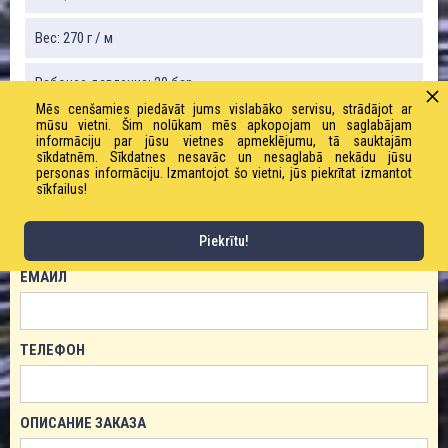
Вес: 270 г / м
Рабочее давление: 20 бар
Mēs cenšamies piedāvāt jums vislabāko servisu, strādājot ar
mūsu vietni. Šim nolūkam mēs apkopojam un saglabājam
informāciju par jūsu vietnes apmeklējumu, tā sauktajām
sīkdatnēm. Sīkdatnes nesavāc un nesaglabā nekādu jūsu
ЗАКАЗАТЬ ТОВАР!
personas informāciju. Izmantojot šo vietni, jūs piekrītat izmantot
sīkfailus!
ИМЯ
Piekrītu!
ЕМАЙЛ
ТЕЛЕФОН
ОПИСАНИЕ ЗАКАЗА