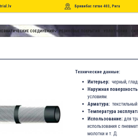
rial.lv
Бривибас гатве 403, Рига
НЕВМАТИЧЕСКИЕ СОЕДИНЕНИЯ
РЕЗИНОВЫЕ ПОКРЫТИЯ
УПЛОТНЕНИЯ
СИЛ
Технические данные:
Интерьер:
черный, гладк
Наружная поверхность
условиям.
Арматура:
текстильный 
Температура эксплуат
Использование:
для тр
использования с пневмат
молотки и т. Д.