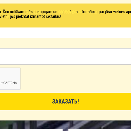
tni. Šim nolūkam mēs apkopojam un saglabājam informāciju par jūsu vietnes a
ni, jūs piekrītat izmantot sīkfailus!