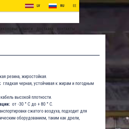
LV
RU
EE
ИКОНОВЫЕ ШЛАНГИ
ДОСТАВКА
КОНТАКТЫ
ая резина, жиростойкая.
:
гладкая черная, устойчивая к жирам и погодным
кабель высокой плотности.
ации:
от -30 ° C до + 80 ° C.
анспортировки сжатого воздуха, подходит для
ическим оборудованием, таким как дрели,