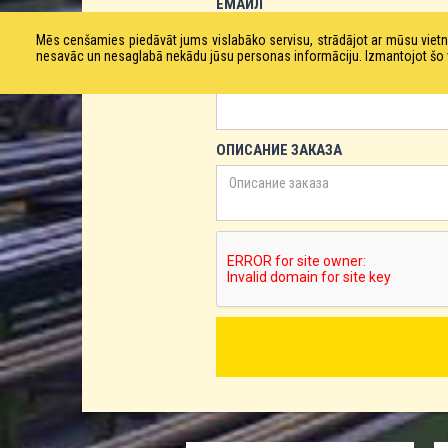
ЕМАЙЛ
Mēs cenšamies piedāvāt jums vislabāko servisu, strādājot ar mūsu vie
nesavāc un nesaglabā nekādu jūsu personas informāciju. Izmantojot šo viet
ТЕЛЕФОН
ОПИСАНИЕ ЗАКАЗА