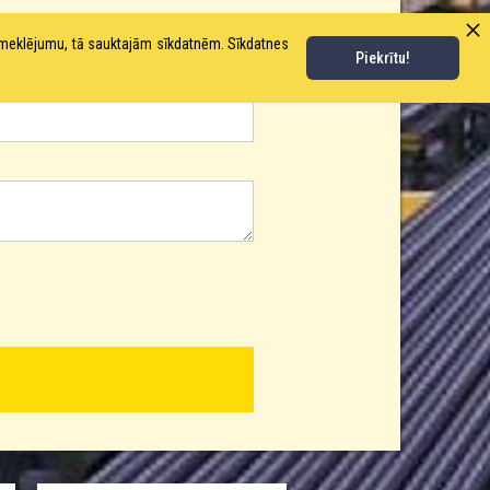
pmeklējumu, tā sauktajām sīkdatnēm. Sīkdatnes
Piekrītu!