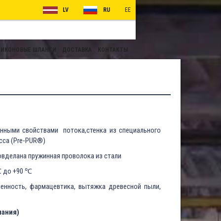
LV
RU
EE
ИКОНОВЫЕ ШЛАНГИ
ДОСТАВКА
КОНТАКТЫ
нными свойствами потока,стенка из специального
сса (Pre-PUR®)
новделана пружинная проволока из стали
℃ до +90 ℃
нность, фармацевтика, вытяжка древесной пыли,
мания)