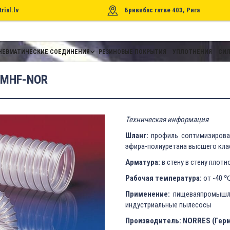
rial.lv
Бривибас гатве 403, Рига
НЕВМАТИЧЕСКИЕ СОЕДИНЕНИЯ
РЕЗИНОВЫЕ ПОКРЫТИЯ
УПЛОТНЕНИЯ
СИЛ
-MHF-NOR
Техническая информация
Шланг:
профиль соптимизирова
эфира-полиуретана высшего кла
Арматура:
в стену в стену плот
Рабочая температура:
от -40 
Применение:
пищеваяпромышле
индустриальные пылесосы
Производитель: NORRES (Гер