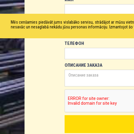
ЕМАЙЛ
Mēs cenšamies piedāvāt jums vislabāko servisu, strādājot ar mūsu vie
nesavāc un nesaglabā nekādu jūsu personas informāciju. Izmantojot šo viet
ТЕЛЕФОН
ОПИСАНИЕ ЗАКАЗА