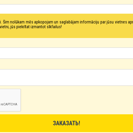
tni. Šim nolūkam mēs apkopojam un saglabājam informāciju par jūsu vietnes a
ni, jūs piekrītat izmantot sīkfailus!