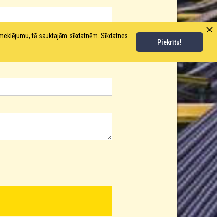
pmeklējumu, tā sauktajām sīkdatnēm. Sīkdatnes
Piekrītu!