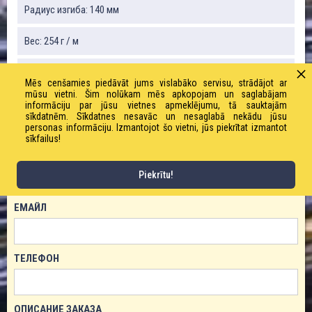
Радиус изгиба: 140 мм
Вес: 254 г / м
Рабочее давление: 16,0 бар
Mēs cenšamies piedāvāt jums vislabāko servisu, strādājot ar
mūsu vietni. Šim nolūkam mēs apkopojam un saglabājam
informāciju par jūsu vietnes apmeklējumu, tā sauktajām
sīkdatnēm. Sīkdatnes nesavāc un nesaglabā nekādu jūsu
ЗАКАЗАТЬ ТОВАР!
personas informāciju. Izmantojot šo vietni, jūs piekrītat izmantot
sīkfailus!
ИМЯ
Piekrītu!
ЕМАЙЛ
ТЕЛЕФОН
ОПИСАНИЕ ЗАКАЗА