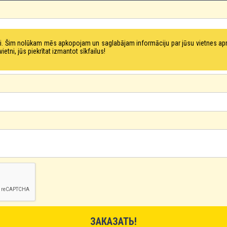
tni. Šim nolūkam mēs apkopojam un saglabājam informāciju par jūsu vietnes a
ni, jūs piekrītat izmantot sīkfailus!