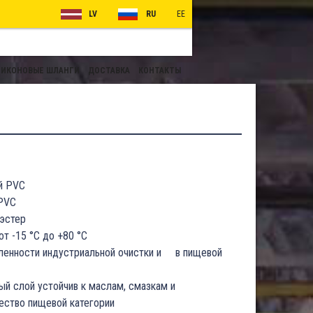
LV
RU
EE
ИКОНОВЫЕ ШЛАНГИ
ДОСТАВКА
КОНТАКТЫ
й PVC
 PVC
эстер
от -15 °C до +80 °C
ленности индустриальной очистки и в пищевой
ый слой устойчив к маслам, смазкам и
ство пищевой категории