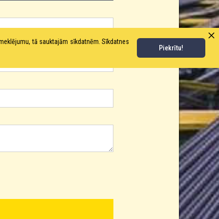
pmeklējumu, tā sauktajām sīkdatnēm. Sīkdatnes
Piekrītu!