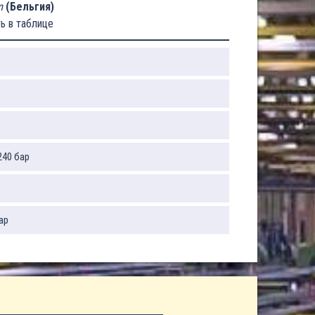
m
(Бельгия)
ь в таблице
240 бар
ар