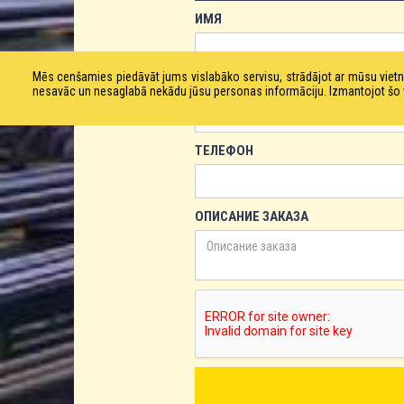
ИМЯ
Mēs cenšamies piedāvāt jums vislabāko servisu, strādājot ar mūsu vie
ЕМАЙЛ
nesavāc un nesaglabā nekādu jūsu personas informāciju. Izmantojot šo viet
ТЕЛЕФОН
ОПИСАНИЕ ЗАКАЗА