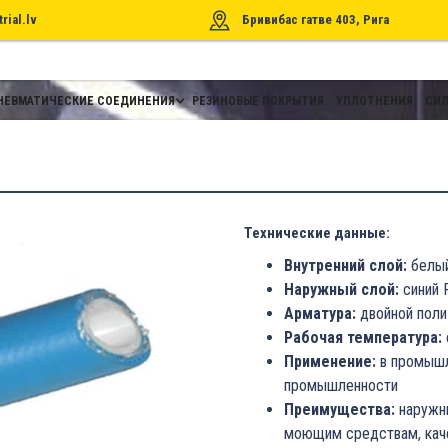
rial.lv
Бривибас гатве 403, Рига
НЕВМАТИЧЕСКИЕ СОЕДИНЕНИЯ
РЕЗИНОВЫЕ ПОКРЫТИЯ
УПЛОТНЕНИЯ
СИЛ
Технические данные:
Внутренний слой:
белы
Наружный слой:
синий
Арматура:
двойной поли
Рабочая температура:
Применение:
в промыш
промышленности
Преимущества:
наружн
моющим средствам, каче