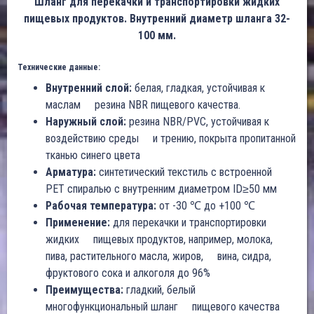
Шланг для перекачки и транспортировки жидких
пищевых продуктов. Внутренний диаметр шланга 32-
100 мм.
Технические данные:
Внутренний слой:
белая, гладкая, устойчивая к
маслам резина NBR пищевого качества.
Наружный слой:
резина NBR/PVC, устойчивая к
воздействию среды и трению, покрыта пропитанной
тканью синего цвета
Арматура:
синтетический текстиль с встроенной
PET спиралью с внутренним диаметром ID≥50 мм
Рабочая температура:
от -30 ℃ до +100 ℃
Применение:
для перекачки и транспортировки
жидких пищевых продуктов, например, молока,
пива, растительного масла, жиров, вина, сидра,
фруктового сока и алкоголя до 96%
Преимущества:
гладкий, белый
многофункциональный шланг пищевого качества