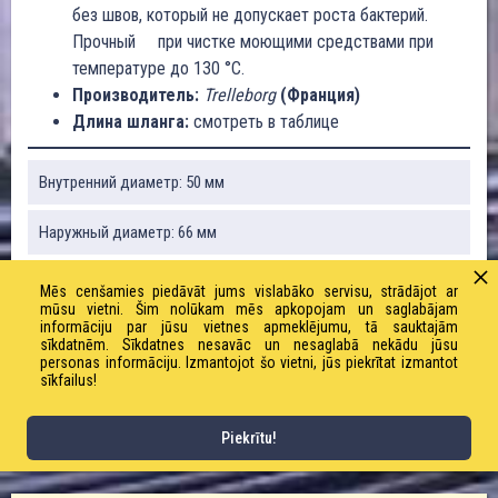
без швов, который не допускает роста бактерий.
Прочный при чистке моющими средствами при
температуре до 130 °C.
Производитель:
Trelleborg
(Франция)
Длина шланга:
смотреть в таблице
Внутренний диаметр: 50 мм
Наружный диаметр: 66 мм
Радиус изгиба: 300 мм
Mēs cenšamies piedāvāt jums vislabāko servisu, strādājot ar
mūsu vietni. Šim nolūkam mēs apkopojam un saglabājam
informāciju par jūsu vietnes apmeklējumu, tā sauktajām
Вакуум: 70
sīkdatnēm. Sīkdatnes nesavāc un nesaglabā nekādu jūsu
personas informāciju. Izmantojot šo vietni, jūs piekrītat izmantot
sīkfailus!
Вес: 1970 г / м
Рабочее давление: 15 бар
Piekrītu!