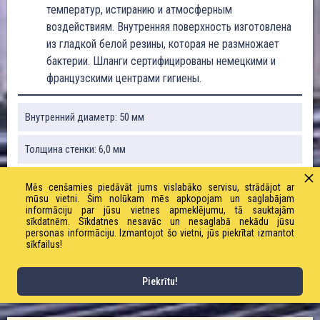
температур, истиранию и атмосферным
воздействиям. Внутренняя поверхность изготовлена
из гладкой белой резины, которая не размножает
бактерии. Шланги сертифицированы немецкими и
французскими центрами гигиены.
Внутренний диаметр: 50 мм
Толщина стенки: 6,0 мм
Радиус изгиба: 100 мм
Mēs cenšamies piedāvāt jums vislabāko servisu, strādājot ar
mūsu vietni. Šim nolūkam mēs apkopojam un saglabājam
informāciju par jūsu vietnes apmeklējumu, tā sauktajām
Вакуум: 0,9 бар
sīkdatnēm. Sīkdatnes nesavāc un nesaglabā nekādu jūsu
personas informāciju. Izmantojot šo vietni, jūs piekrītat izmantot
sīkfailus!
Вес: 1770 г / м
Рабочее давление: 10,0 бар
Piekrītu!