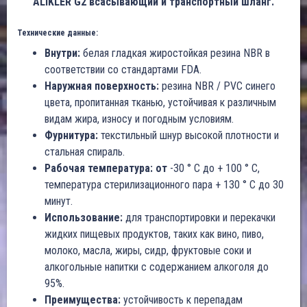
ALIKLER G2 всасывающий и транспортный шланг.
Технические данные:
Внутри:
белая гладкая жиростойкая резина NBR в
соответствии со стандартами FDA.
Наружная поверхность:
резина NBR / PVC синего
цвета, пропитанная тканью, устойчивая к различным
видам жира, износу и погодным условиям.
Фурнитура:
текстильный шнур высокой плотности и
стальная спираль.
Рабочая температура: от
-30 ° C до + 100 ° C,
температура стерилизационного пара + 130 ° C до 30
минут.
Использование:
для транспортировки и перекачки
жидких пищевых продуктов, таких как вино, пиво,
молоко, масла, жиры, сидр, фруктовые соки и
алкогольные напитки с содержанием алкоголя до
95%.
Преимущества:
устойчивость к перепадам