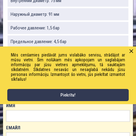
Внутренний диаметр: 75 мм
Наружный диаметр: 91 мм
Рабочее давление: 1,5 бар
Предельное давление: 4,5 бар
Mēs cenšamies piedāvāt jums vislabāko servisu, strādājot ar
Радиус изгиба: 90 мм
mūsu vietni. Šim nolūkam mēs apkopojam un saglabājam
informāciju par jūsu vietnes apmeklējumu, tā sauktajām
Вакуум: 80%
sīkdatnēm. Sīkdatnes nesavāc un nesaglabā nekādu jūsu
personas informāciju. Izmantojot šo vietni, jūs piekrītat izmantot
sīkfailus!
ЗАКАЗАТЬ ТОВАР!
Piekrītu!
ИМЯ
ЕМАЙЛ