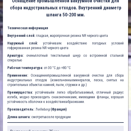
Оснащение промышленной вакуумной очистки для
сбора индустриальных отходов. Внутренний диаметр
шланга 50-200 мм.
Техническая информация
Внутренний слой:
гладкая, жаропрочная резина NR черного цвета
Наружный слой:
устойчиваяк воздействию погодных условий
гофрированная резина NR черного цвета
Арматура:
оченьплотный текстильный шнур со встроенной стальной
спиралью
Рабочая температура:
от-30 °C до +80 °C
Применение:
Оснащениепромышленной вакуумной очистки для сбора
индустриальных отходов (измельченныхминералов, песка, снятых на
строительных объектах камней, пыли, стружки и др.)
Преимущества:
устойчивыйи легко обрабатываемый, отличный радиус
изгиба, модно производить снаконечниками, имеющими фланцы, хорошая
устойчивость оболочки к воздействиюабразивами.
Производитель:
Trelleborg
(Франция)
Длина шланга:
смотретьвозле продукции