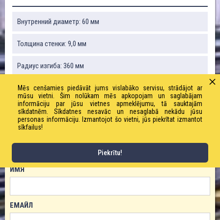
Внутренний диаметр: 60 мм
Толщина стенки: 9,0 мм
Радиус изгиба: 360 мм
Вес: 2560 г / м
Mēs cenšamies piedāvāt jums vislabāko servisu, strādājot ar
mūsu vietni. Šim nolūkam mēs apkopojam un saglabājam
informāciju par jūsu vietnes apmeklējumu, tā sauktajām
Рабочее давление: 10,0 бар
sīkdatnēm. Sīkdatnes nesavāc un nesaglabā nekādu jūsu
personas informāciju. Izmantojot šo vietni, jūs piekrītat izmantot
sīkfailus!
ЗАКАЗАТЬ ТОВАР!
Piekrītu!
ИМЯ
ЕМАЙЛ