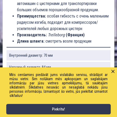
автомашин с цистернами для транспортировки
больших объемов порошкообразной продукции.
Преимущества:
особая гибкость с очень маленьким
радиусом изгиба, подходит для компрессоров/
усилителей любых дорожных цистерн
Производитель:
Trelleborg
(Франция)
Длина шланга:
смотреть возле продукции
Внутренний диаметр: 70 мм
Наружный диаметр: 84 мм
Mēs cenšamies piedāvāt jums vislabāko servisu, strādājot ar
Рабочее давление: 3 бар
mūsu vietni. Šim nolūkam mēs apkopojam un saglabājam
informāciju par jūsu vietnes apmeklējumu, tā sauktajām
sīkdatnēm. Sīkdatnes nesavāc un nesaglabā nekādu jūsu
Предельное давление: 18 бар
personas informāciju. Izmantojot šo vietni, jūs piekrītat izmantot
sīkfailus!
Радиус изгиба: 210 мм
Piekrītu!
Вакуум: 80%