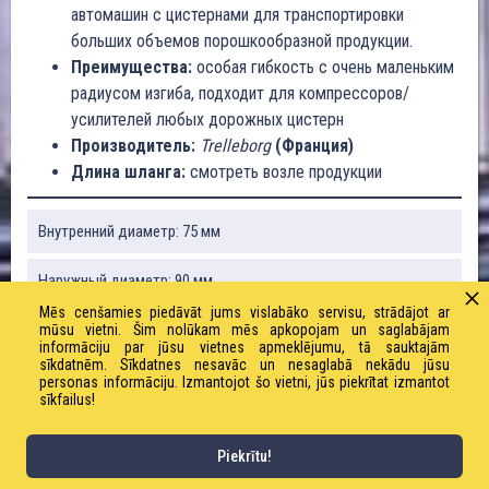
автомашин с цистернами для транспортировки
больших объемов порошкообразной продукции.
Преимущества:
особая гибкость с очень маленьким
радиусом изгиба, подходит для компрессоров/
усилителей любых дорожных цистерн
Производитель:
Trelleborg
(Франция)
Длина шланга:
смотреть возле продукции
Внутренний диаметр: 75 мм
Наружный диаметр: 90 мм
Mēs cenšamies piedāvāt jums vislabāko servisu, strādājot ar
Рабочее давление: 3 бар
mūsu vietni. Šim nolūkam mēs apkopojam un saglabājam
informāciju par jūsu vietnes apmeklējumu, tā sauktajām
sīkdatnēm. Sīkdatnes nesavāc un nesaglabā nekādu jūsu
Предельное давление: 18 бар
personas informāciju. Izmantojot šo vietni, jūs piekrītat izmantot
sīkfailus!
Радиус изгиба: 225 мм
Piekrītu!
Вакуум: 80%