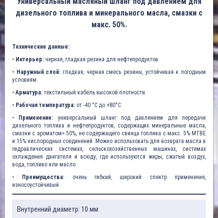
Универсальный масляный шланг под давлением для
дизельного топлива и минерального масла, смазки с
макс. 50%.
Технические данные:
•
Интерьер:
черная, гладкая резина для нефтепродуктов.
•
Наружный слой:
гладкая, черная смесь резины, устойчивая к погодным
условиям.
•
Арматура:
текстильный кабель высокой плотности.
•
Рабочая температура:
от -40 °C до +80°C.
•
Применение:
универсальный шланг под давлением для передачи
дизельного топлива и нефтепродуктов, содержащих минеральные масла,
смазки с ароматом> 50%, не содержащего свинца топлива с макс. 5% MTBE
и 15% кислородных соединений. Можно использовать для возврата масла в
гидравлических системах, сельскохозяйственных машинах, системах
охлаждения двигателя и всюду, где используются жиры, сжатый воздух,
вода, топливо или масло.
•
Преимущества:
очень гибкий, широкий спектр применения,
износоустойчивый
Внутренний диаметр: 10 мм