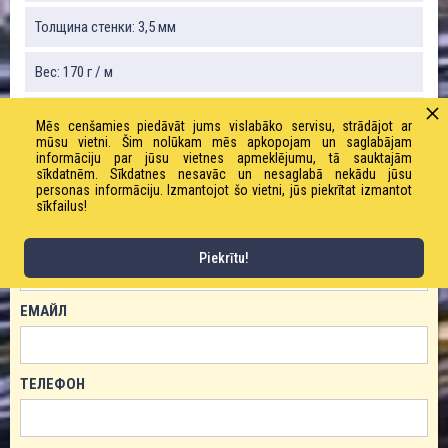
Толщина стенки: 3,5 мм
Вес: 170 г / м
Рабочее давление: 10,0 бар
Mēs cenšamies piedāvāt jums vislabāko servisu, strādājot ar
mūsu vietni. Šim nolūkam mēs apkopojam un saglabājam
informāciju par jūsu vietnes apmeklējumu, tā sauktajām
sīkdatnēm. Sīkdatnes nesavāc un nesaglabā nekādu jūsu
personas informāciju. Izmantojot šo vietni, jūs piekrītat izmantot
ЗАКАЗАТЬ ТОВАР!
sīkfailus!
ИМЯ
Piekrītu!
ЕМАЙЛ
ТЕЛЕФОН