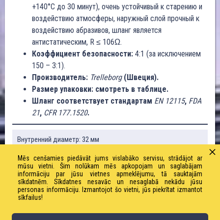
+140°C до 30 минут), очень устойчивый к старению и
воздействию атмосферы, наружный слой прочный к
воздействию абразивов, шланг является
антистатическим, R ≤ 106Ω.
Коэффициент безопасности:
4:1 (за исключением
150 – 3:1).
Производитель:
Trelleborg
(Швеция).
Размер упаковки: смотреть в таблице.
Шланг соответствует стандартам
EN 12115
,
FDA
21
,
CFR 177.1520
.
Внутренний диаметр: 32 мм
Mēs cenšamies piedāvāt jums vislabāko servisu, strādājot ar
Наружный диаметр: 44 мм
mūsu vietni. Šim nolūkam mēs apkopojam un saglabājam
informāciju par jūsu vietnes apmeklējumu, tā sauktajām
sīkdatnēm. Sīkdatnes nesavāc un nesaglabā nekādu jūsu
Рабочее / предельное давление: 16 / 64 бар
personas informāciju. Izmantojot šo vietni, jūs piekrītat izmantot
sīkfailus!
Вес: 970 г/м