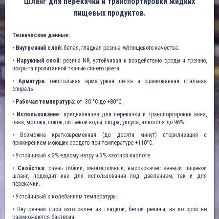
Шланг для перекачки и транспортировки жидких
пищевых продуктов.
Технические данные:
•
Внутренний слой:
белая, гладкая резина
NR
пищевого качества.
•
Наружный слой:
резина NR, устойчивая к воздействию среды и трению,
покрыта пропитанной тканью синего цвета.
•
Арматура:
текстильная арматурная сетка и оцинкованная стальная
спираль
•
Рабочая температура:
от -30 °C до +80°C.
•
Использование:
предназначен для перекачки и транспортировки вина,
пива, молока, соков, питьевой воды, сидра, уксуса, алкоголя до 96%.
• Возможна кратковременная (до десяти минут) стерилизация с
примирением моющих средств при температуре +110°С.
• Устойчивый к 3% едкому натру и 3% азотной кислоте.
•
Свойства:
очень гибкий, многослойный, высококачественный пищевой
шланг, подходит как для использования под давлением, так и для
перекачки.
• Устойчивый к колебаниям температуры.
• Внутренний слой изготовлен из гладкой, белой резины, на которой не
размножаются бактерии.