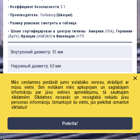
•
Коэффициент безопасности:
3:1.
•
Производитель:
Trelleborg
(Швеция).
•
Размер упаковки: смотреть в таблице.
•
Шланг сертифицирован в центрах гигиены Америки
(FDA)
, Германии
(BgVV)
, Франции
(IANESKO)
и Финляндии
(VTT)
Внутренний диаметр: 51 мм
Наружный диаметр: 63 мм
Рабочее / предельное давление: 6/18 бар
Mēs cenšamies piedāvāt jums vislabāko servisu, strādājot ar
mūsu vietni. Šim nolūkam mēs apkopojam un saglabājam
informāciju par jūsu vietnes apmeklējumu, tā sauktajām
Вес: 1760 г / м
sīkdatnēm. Sīkdatnes nesavāc un nesaglabā nekādu jūsu
personas informāciju. Izmantojot šo vietni, jūs piekrītat izmantot
sīkfailus!
Радиус изгиба: 102 мм
Длина рулона: 40 м
Piekrītu!