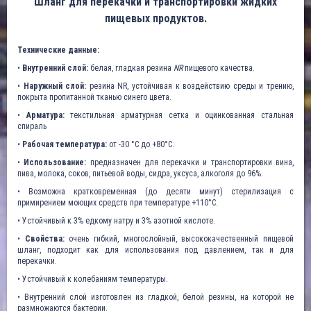
Шланг для перекачки и транспортировки жидких
пищевых продуктов.
Технические данные:
•
Внутренний слой:
белая, гладкая резина
NR
пищевого качества.
•
Наружный слой:
резина NR, устойчивая к воздействию среды и трению,
покрыта пропитанной тканью синего цвета.
•
Арматура:
текстильная арматурная сетка и оцинкованная стальная
спираль
•
Рабочая температура:
от -30 °C до +80°C.
•
Использование:
предназначен для перекачки и транспортировки вина,
пива, молока, соков, питьевой воды, сидра, уксуса, алкоголя до 96%.
• Возможна кратковременная (до десяти минут) стерилизация с
примирением моющих средств при температуре +110°С.
• Устойчивый к 3% едкому натру и 3% азотной кислоте.
•
Свойства:
очень гибкий, многослойный, высококачественный пищевой
шланг, подходит как для использования под давлением, так и для
перекачки.
• Устойчивый к колебаниям температуры.
• Внутренний слой изготовлен из гладкой, белой резины, на которой не
размножаются бактерии.