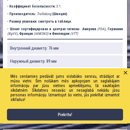
•
Коэффициент безопасности:
3:1.
•
Производитель:
Trelleborg
(Швеция).
•
Размер упаковки: смотреть в таблице.
•
Шланг сертифицирован в центрах гигиены Америки
(FDA)
, Германии
(BgVV)
, Франции
(IANESKO)
и Финляндии
(VTT)
Внутренний диаметр: 76 мм
Наружный диаметр: 89 мм
Рабочее / предельное давление: 6/18 бар
Mēs cenšamies piedāvāt jums vislabāko servisu, strādājot ar
mūsu vietni. Šim nolūkam mēs apkopojam un saglabājam
informāciju par jūsu vietnes apmeklējumu, tā sauktajām
Вес: 2940 г / м
sīkdatnēm. Sīkdatnes nesavāc un nesaglabā nekādu jūsu
personas informāciju. Izmantojot šo vietni, jūs piekrītat izmantot
sīkfailus!
Радиус изгиба: 152 мм
Длина рулона: 40 м
Piekrītu!