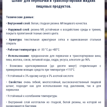
Шланг для перекачки и транспортировки жидких
пищевых продуктов.
Технические данные:
•
Внутренний слой:
белая, гладкая резина
NR
пищевого качества.
•
Наружный слой:
резина NR, устойчивая к воздействию среды и трению,
покрыта пропитанной тканью синего цвета.
•
Арматура:
текстильная арматурная сетка и оцинкованная стальная
спираль
•
Рабочая температура:
от -30 °C до +80°C.
•
Использование:
предназначен для перекачки и транспортировки вина,
пива, молока, соков, питьевой воды, сидра, уксуса, алкоголя до 96%.
• Возможна кратковременная (до десяти минут) стерилизация с
примирением моющих средств при температуре +110°С.
• Устойчивый к 3% едкому натру и 3% азотной кислоте.
•
Свойства:
очень гибкий, многослойный, высококачественный пищевой
шланг, подходит как для использования под давлением, так и для
перекачки.
• Устойчивый к колебаниям температуры.
• Внутренний слой изготовлен из гладкой, белой резины, на которой не
размножаются бактерии.