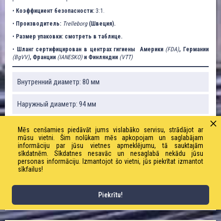
•
Коэффициент безопасности:
3:1.
•
Производитель:
Trelleborg
(Швеция).
•
Размер упаковки: смотреть в таблице.
•
Шланг сертифицирован в центрах гигиены Америки
(FDA)
, Германии
(BgVV)
, Франции
(IANESKO)
и Финляндии
(VTT)
Внутренний диаметр: 80 мм
Наружный диаметр: 94 мм
Рабочее / предельное давление: 6/18 бар
Mēs cenšamies piedāvāt jums vislabāko servisu, strādājot ar
mūsu vietni. Šim nolūkam mēs apkopojam un saglabājam
informāciju par jūsu vietnes apmeklējumu, tā sauktajām
Вес: 2980 г / м
sīkdatnēm. Sīkdatnes nesavāc un nesaglabā nekādu jūsu
personas informāciju. Izmantojot šo vietni, jūs piekrītat izmantot
sīkfailus!
Радиус изгиба: 240 мм
Длина рулона: 40 м
Piekrītu!