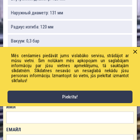
Наружный диаметр: 131 мм
Радиус изгиба: 120 мм
Вакуум: 0,3 бар
Вес: 950 г / м
Mēs cenšamies piedāvāt jums vislabāko servisu, strādājot ar
mūsu vietni. Šim nolūkam mēs apkopojam un saglabājam
informāciju par jūsu vietnes apmeklējumu, tā sauktajām
Рабочее давление: 0,6 бар
sīkdatnēm. Sīkdatnes nesavāc un nesaglabā nekādu jūsu
personas informāciju. Izmantojot šo vietni, jūs piekrītat izmantot
sīkfailus!
ЗАКАЗАТЬ ТОВАР!
Piekrītu!
ИМЯ
ЕМАЙЛ