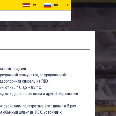
LV
RU
EE
ИКОНОВЫЕ ШЛАНГИ
ДОСТАВКА
КОНТАКТЫ
рачный, гладкий.
прозрачный полиуретан, гофрированный.
даропрочная спираль из ПВХ.
: от -25 ° C до + 85 ° C.
одукты, древесная щепа и другой абразивный
я свойствам полиуретана этот шланг в 5 раз
м обычный шланг из ПВХ, устойчив к