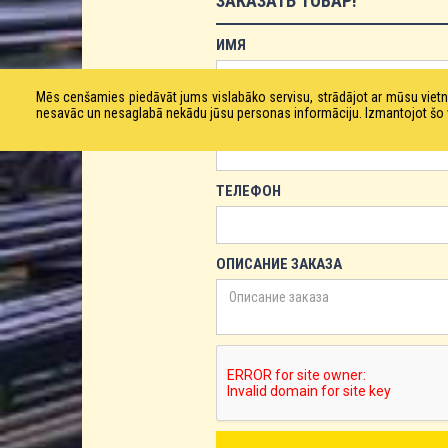
ЗАКАЗАТЬ ТОВАР!
ИМЯ
Mēs cenšamies piedāvāt jums vislabāko servisu, strādājot ar mūsu vie
nesavāc un nesaglabā nekādu jūsu personas informāciju. Izmantojot šo viet
ЕМАЙЛ
ТЕЛЕФОН
ОПИСАНИЕ ЗАКАЗА