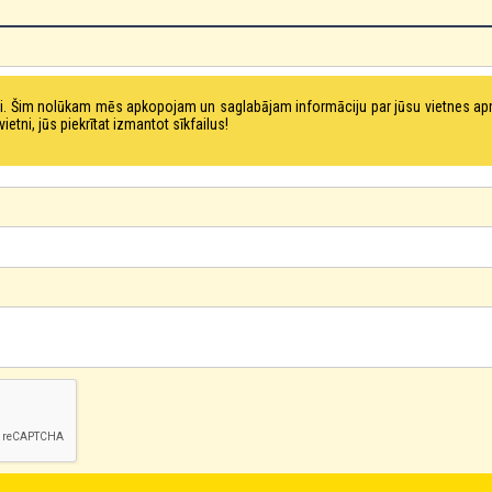
tni. Šim nolūkam mēs apkopojam un saglabājam informāciju par jūsu vietnes a
ni, jūs piekrītat izmantot sīkfailus!