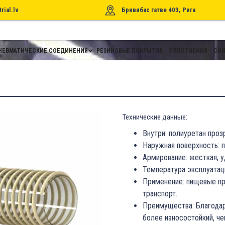
rial.lv
Бривибас гатве 403, Рига
НЕВМАТИЧЕСКИЕ СОЕДИНЕНИЯ
РЕЗИНОВЫЕ ПОКРЫТИЯ
УПЛОТНЕНИЯ
СИЛ
Технические данные:
Внутри: полиуретан проз
Наружная поверхность: 
Армирование: жесткая, у
Температура эксплуатации
Применение: пищевые пр
транспорт.
Преимущества: Благодар
более износостойкий, че