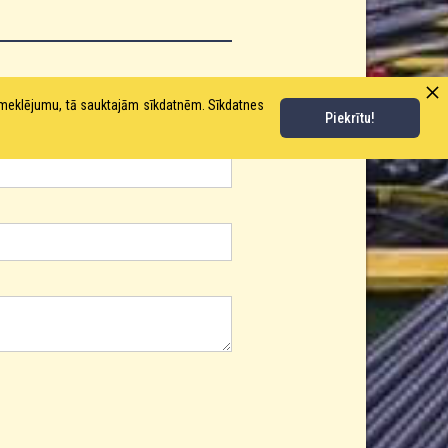
pmeklējumu, tā sauktajām sīkdatnēm. Sīkdatnes
Piekrītu!