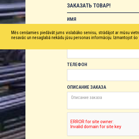
ЗАКАЗАТЬ ТОВАР!
ИМЯ
Mēs cenšamies piedāvāt jums vislabāko servisu, strādājot ar mūsu vie
nesavāc un nesaglabā nekādu jūsu personas informāciju. Izmantojot šo viet
ЕМАЙЛ
ТЕЛЕФОН
ОПИСАНИЕ ЗАКАЗА