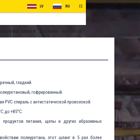
LV
RU
EE
ИКОНОВЫЕ ШЛАНГИ
ДОСТАВКА
КОНТАКТЫ
рачный, гладкий.
олиуретановый, гофрированный.
ая PVC спираль с антистатической проволокой.
°C до +85°C.
и
продуктов питания, щепы и других абразивных
войствам полиуретана, этот шланг в 5 раз более