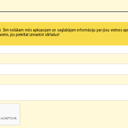
tni. Šim nolūkam mēs apkopojam un saglabājam informāciju par jūsu vietnes a
ni, jūs piekrītat izmantot sīkfailus!