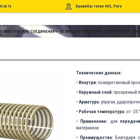
rial.lv
Бривибас гатве 403, Рига
НЕВМАТИЧЕСКИЕ СОЕДИНЕНИЯ
РЕЗИНОВЫЕ ПОКРЫТИЯ
УПЛОТНЕНИЯ
СИЛ
Технические данные:
•
Изнутри:
полиуретановый проз
•
Наружный слой:
прозрачный п
•
Арматура:
упругая, ударопрочн
•
Рабочая температура:
от -25 
•
Применение:
для
передач
материалов
•
Преимущества:
Благодаря с