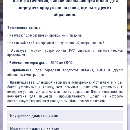
Антистатический, гибкий всасывающий шланг для
передачи продуктов питания, щепы и других
абразивов.
Технические данные:
•
Изнутри:
полиуретановый прозрачный, гладкий.
•
Наружный слой:
прозрачный полиуретановый, гофрированный.
•
Арматура:
упругая, ударопрочная PVC спираль с антистатической
проволокой.
•
Рабочая температура:
от -25 °C до +85°C.
•
Применение:
для
передачи
продуктов питания, щепы и других
абразивных материалов
•
Преимущества:
Благодаря свойствам полиуретана, этот шланг в 5 раз
более устойчивый к износу, чем обычный шланг PVC, устойчивый к
погодным условиям и многим химическим веществам. Шланг изготовлен из
полиуретана для пищевой промышленности, шланг из которого
соответствует Европейским стандартам. Шланг антистатический!
Внутренний диаметр: 75 мм
Наружный диаметр: 83,8 мм