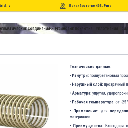
rial.lv
Бривибас гатве 403, Рига
НЕВМАТИЧЕСКИЕ СОЕДИНЕНИЯ
РЕЗИНОВЫЕ ПОКРЫТИЯ
УПЛОТНЕНИЯ
СИЛ
Технические данные:
•
Изнутри:
полиуретановый проз
•
Наружный слой:
прозрачный п
•
Арматура:
упругая, ударопрочн
•
Рабочая температура:
от -25 
•
Применение:
для
передач
материалов
•
Преимущества:
Благодаря с