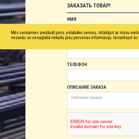
ЗАКАЗАТЬ ТОВАР!
ИМЯ
Mēs cenšamies piedāvāt jums vislabāko servisu, strādājot ar mūsu vie
nesavāc un nesaglabā nekādu jūsu personas informāciju. Izmantojot šo viet
ЕМАЙЛ
ТЕЛЕФОН
ОПИСАНИЕ ЗАКАЗА