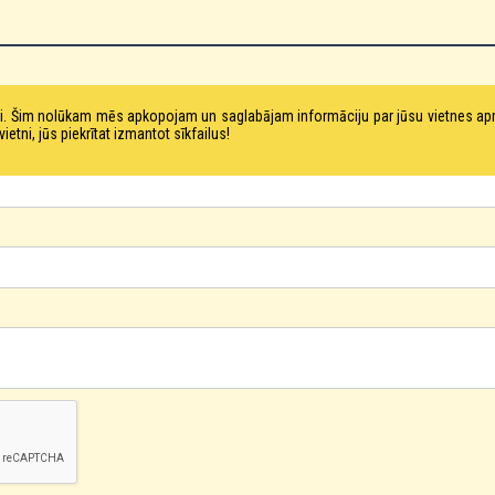
tni. Šim nolūkam mēs apkopojam un saglabājam informāciju par jūsu vietnes a
ni, jūs piekrītat izmantot sīkfailus!