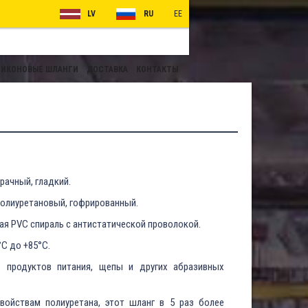
LV
RU
EE
ИКОНОВЫЕ ШЛАНГИ
ДОСТАВКА
КОНТАКТЫ
рачный, гладкий.
олиуретановый, гофрированный.
ая PVC спираль с антистатической проволокой.
°C до +85°C.
и
продуктов питания, щепы и других абразивных
войствам полиуретана, этот шланг в 5 раз более