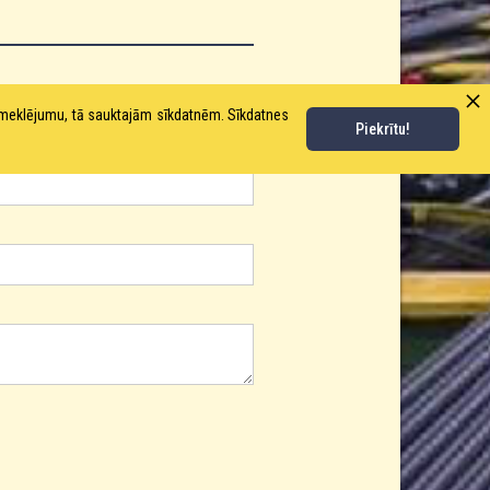
pmeklējumu, tā sauktajām sīkdatnēm. Sīkdatnes
Piekrītu!