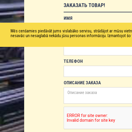
ЗАКАЗАТЬ ТОВАР!
ИМЯ
Mēs cenšamies piedāvāt jums vislabāko servisu, strādājot ar mūsu vie
nesavāc un nesaglabā nekādu jūsu personas informāciju. Izmantojot šo viet
ЕМАЙЛ
ТЕЛЕФОН
ОПИСАНИЕ ЗАКАЗА