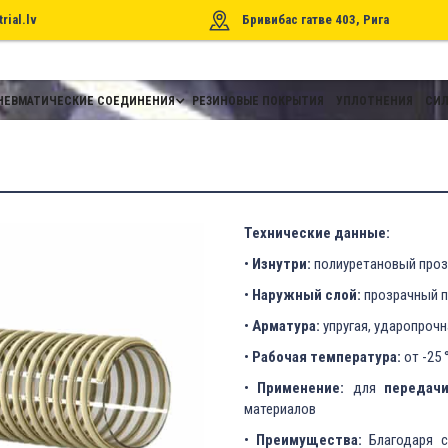
rial.lv
Бривибас гатве 403, Рига
НЕВМАТИЧЕСКИЕ СОЕДИНЕНИЯ
РЕЗИНОВЫЕ ПОКРЫТИЯ
УПЛОТНЕНИЯ
СИЛ
Технические данные:
•
Изнутри:
полиуретановый проз
•
Наружный слой:
прозрачный п
•
Арматура:
упругая, ударопрочн
•
Рабочая температура:
от -25 
•
Применение:
для
передач
материалов
•
Преимущества:
Благодаря с