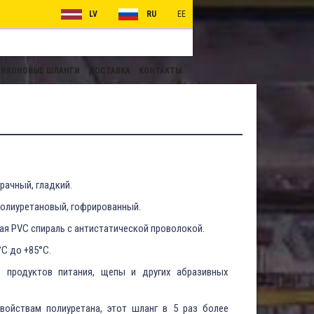
LV
RU
EE
ИКОНОВЫЕ ШЛАНГИ
ДОСТАВКА
КОНТАКТЫ
рачный, гладкий.
олиуретановый, гофрированный.
ая PVC спираль с антистатической проволокой.
°C до +85°C.
и
продуктов питания, щепы и других абразивных
войствам полиуретана, этот шланг в 5 раз более