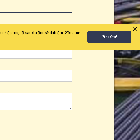
pmeklējumu, tā sauktajām sīkdatnēm. Sīkdatnes
Piekrītu!