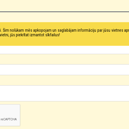
tni. Šim nolūkam mēs apkopojam un saglabājam informāciju par jūsu vietnes a
ni, jūs piekrītat izmantot sīkfailus!