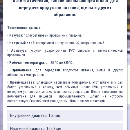
Антистатический, гибкий всасывающий шланг для
передачи продуктов питания, щепы и других
абразивов.
Технические данные:
•
Изнутри:
полиуретановый прозрачный, гладкий.
•
Наружный слой:
прозрачный полиуретановый, гофрированный.
•
Арматура:
упругая, ударопрочная PVC спираль с антистатической
проволокой.
•
Рабочая температура:
от -25 °C до +85°C.
•
Применение:
для
передачи
продуктов питания, щепы и других
абразивных материалов
•
Преимущества:
Благодаря свойствам полиуретана, этот шланг в 5 раз
более устойчивый к износу, чем обычный шланг PVC, устойчивый к
погодным условиям и многим химическим веществам. Шланг изготовлен из
полиуретана для пищевой промышленности, шланг из которого
соответствует Европейским стандартам. Шланг антистатический!
Внутренний диаметр: 150 мм
Наружный диаметр: 162,8 мм