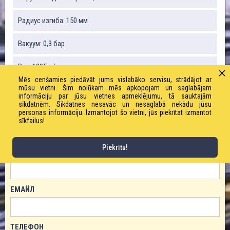
Радиус изгиба: 150 мм
Вакуум: 0,3 бар
Вес: 1385 г / м
Mēs cenšamies piedāvāt jums vislabāko servisu, strādājot ar
mūsu vietni. Šim nolūkam mēs apkopojam un saglabājam
Рабочее давление: 0,7 бар
informāciju par jūsu vietnes apmeklējumu, tā sauktajām
sīkdatnēm. Sīkdatnes nesavāc un nesaglabā nekādu jūsu
personas informāciju. Izmantojot šo vietni, jūs piekrītat izmantot
sīkfailus!
ЗАКАЗАТЬ ТОВАР!
Piekrītu!
ИМЯ
ЕМАЙЛ
ТЕЛЕФОН