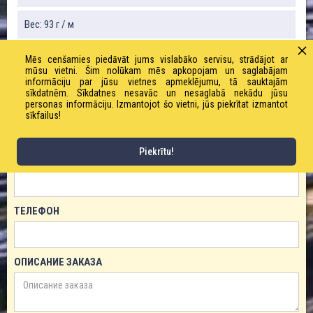
Вес: 93 г / м
Mēs cenšamies piedāvāt jums vislabāko servisu, strādājot ar
mūsu vietni. Šim nolūkam mēs apkopojam un saglabājam
ЗАКАЗАТЬ ТОВАР!
informāciju par jūsu vietnes apmeklējumu, tā sauktajām
sīkdatnēm. Sīkdatnes nesavāc un nesaglabā nekādu jūsu
personas informāciju. Izmantojot šo vietni, jūs piekrītat izmantot
ИМЯ
sīkfailus!
Piekrītu!
ЕМАЙЛ
ТЕЛЕФОН
ОПИСАНИЕ ЗАКАЗА