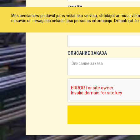
ЕМАЙЛ
Mēs cenšamies piedāvāt jums vislabāko servisu, strādājot ar mūsu vie
nesavāc un nesaglabā nekādu jūsu personas informāciju. Izmantojot šo viet
ТЕЛЕФОН
ОПИСАНИЕ ЗАКАЗА