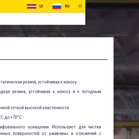
LV
RU
EE
ИКОНОВЫЕ ШЛАНГИ
ДОСТАВКА
КОНТАКТЫ
татическая резина, устойчивая к износу.
адкая резина, устойчивая к износу и к погодным
енной сеткой высокой эластичности.
°C до +70°C.
фовального оснащения. Используют для чистки
тонных поверхностей от ржавчины и отложений с