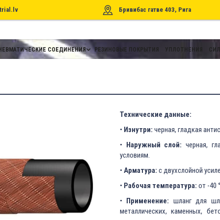
rial.lv
Бривибас гатве 403, Рига
НЕВМАТИЧЕСКИЕ СОЕДИНЕНИЯ
РЕЗИНОВЫЕ ПОКРЫТИЯ
УПЛОТНЕНИЯ
СИЛ
Технические данные:
•
Изнутри:
черная, гладкая антис
•
Наружный слой:
черная, гл
условиям.
•
Арматура:
с двухслойной усил
•
Рабочая температура:
от -40 
•
Применение:
шланг для шли
металлических, каменных, бе