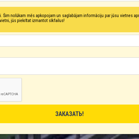
tni. Šim nolūkam mēs apkopojam un saglabājam informāciju par jūsu vietnes a
ni, jūs piekrītat izmantot sīkfailus!