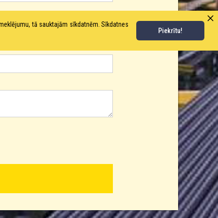
pmeklējumu, tā sauktajām sīkdatnēm. Sīkdatnes
Piekrītu!