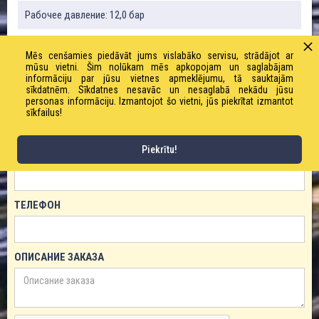
Рабочее давление: 12,0 бар
Mēs cenšamies piedāvāt jums vislabāko servisu, strādājot ar
mūsu vietni. Šim nolūkam mēs apkopojam un saglabājam
ЗАКАЗАТЬ ТОВАР!
informāciju par jūsu vietnes apmeklējumu, tā sauktajām
sīkdatnēm. Sīkdatnes nesavāc un nesaglabā nekādu jūsu
ИМЯ
personas informāciju. Izmantojot šo vietni, jūs piekrītat izmantot
sīkfailus!
Piekrītu!
ЕМАЙЛ
ТЕЛЕФОН
ОПИСАНИЕ ЗАКАЗА