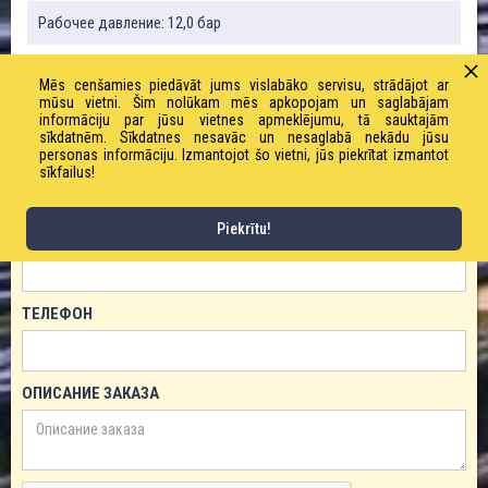
Рабочее давление: 12,0 бар
Mēs cenšamies piedāvāt jums vislabāko servisu, strādājot ar
mūsu vietni. Šim nolūkam mēs apkopojam un saglabājam
ЗАКАЗАТЬ ТОВАР!
informāciju par jūsu vietnes apmeklējumu, tā sauktajām
sīkdatnēm. Sīkdatnes nesavāc un nesaglabā nekādu jūsu
ИМЯ
personas informāciju. Izmantojot šo vietni, jūs piekrītat izmantot
sīkfailus!
Piekrītu!
ЕМАЙЛ
ТЕЛЕФОН
ОПИСАНИЕ ЗАКАЗА