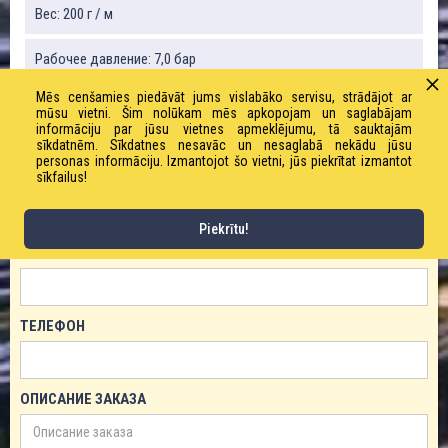
Вес: 200 г / м
Рабочее давление: 7,0 бар
Mēs cenšamies piedāvāt jums vislabāko servisu, strādājot ar
mūsu vietni. Šim nolūkam mēs apkopojam un saglabājam
informāciju par jūsu vietnes apmeklējumu, tā sauktajām
ЗАКАЗАТЬ ТОВАР!
sīkdatnēm. Sīkdatnes nesavāc un nesaglabā nekādu jūsu
personas informāciju. Izmantojot šo vietni, jūs piekrītat izmantot
sīkfailus!
ИМЯ
Piekrītu!
ЕМАЙЛ
ТЕЛЕФОН
ОПИСАНИЕ ЗАКАЗА