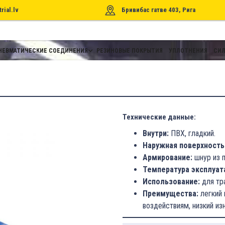
rial.lv
Бривибас гатве 403, Рига
НЕВМАТИЧЕСКИЕ СОЕДИНЕНИЯ
РЕЗИНОВЫЕ ПОКРЫТИЯ
УПЛОТНЕНИЯ
СИЛ
Технические данные:
Внутри:
ПВХ, гладкий.
Наружная поверхность
Армирование:
шнур из п
Температура эксплуат
Использование:
для тра
Преимущества:
легкий 
воздействиям, низкий из