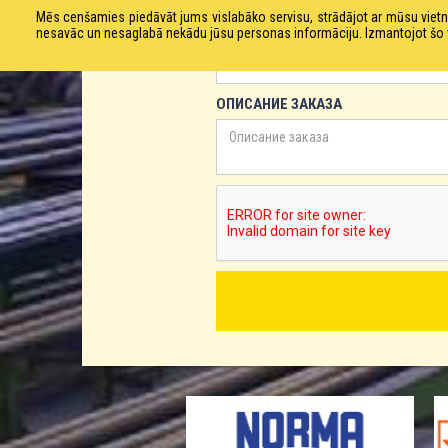
Mēs cenšamies piedāvāt jums vislabāko servisu, strādājot ar mūsu vie
ТЕЛЕФОН
nesavāc un nesaglabā nekādu jūsu personas informāciju. Izmantojot šo viet
ОПИСАНИЕ ЗАКАЗА