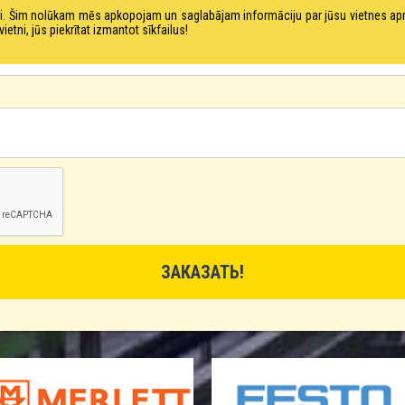
tni. Šim nolūkam mēs apkopojam un saglabājam informāciju par jūsu vietnes a
ni, jūs piekrītat izmantot sīkfailus!