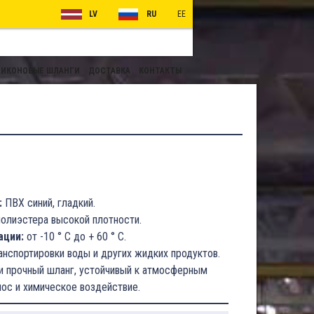
LV
RU
EE
ИКОНОВЫЕ ШЛАНГИ
ДОСТАВКА
КОНТАКТЫ
:
ПВХ синий, гладкий.
олиэстера высокой плотности.
ации:
от -10 ° C до + 60 ° C.
нспортировки воды и других жидких продуктов.
и прочный шланг, устойчивый к атмосферным
нос и химическое воздействие.