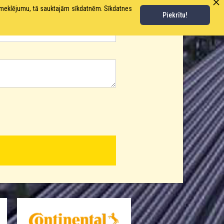
pmeklējumu, tā sauktajām sīkdatnēm. Sīkdatnes
Piekrītu!