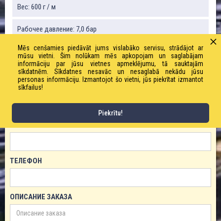
Вес: 600 г / м
Рабочее давление: 7,0 бар
Mēs cenšamies piedāvāt jums vislabāko servisu, strādājot ar
mūsu vietni. Šim nolūkam mēs apkopojam un saglabājam
informāciju par jūsu vietnes apmeklējumu, tā sauktajām
ЗАКАЗАТЬ ТОВАР!
sīkdatnēm. Sīkdatnes nesavāc un nesaglabā nekādu jūsu
personas informāciju. Izmantojot šo vietni, jūs piekrītat izmantot
sīkfailus!
ИМЯ
Piekrītu!
ЕМАЙЛ
ТЕЛЕФОН
ОПИСАНИЕ ЗАКАЗА