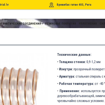
rial.lv
Бривибас гатве 403, Рига
НЕВМАТИЧЕСКИЕ СОЕДИНЕНИЯ
РЕЗИНОВЫЕ ПОКРЫТИЯ
УПЛОТНЕНИЯ
СИЛ
Технические данные:
•
Толщина стенки:
0,9-1,2 мм
•
Изнутри:
прозрачный полиурет
•
Арматура:
стальная спираль с
•
Рабочая температура:
от -40 
•
Применение:
используется пр
деревообрабатывающей, химичес
чрезвычайно сложных условиях.