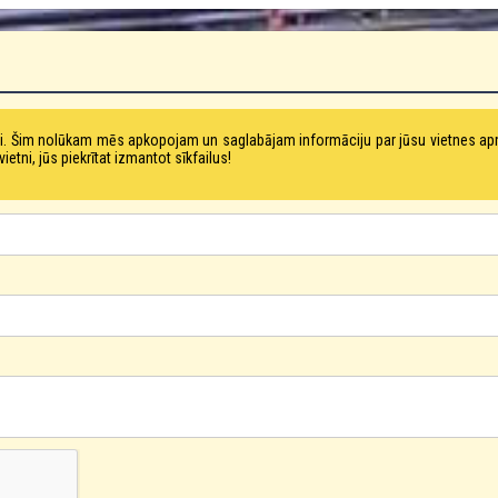
tni. Šim nolūkam mēs apkopojam un saglabājam informāciju par jūsu vietnes a
ni, jūs piekrītat izmantot sīkfailus!