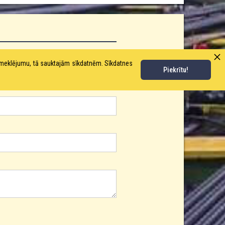
pmeklējumu, tā sauktajām sīkdatnēm. Sīkdatnes
Piekrītu!