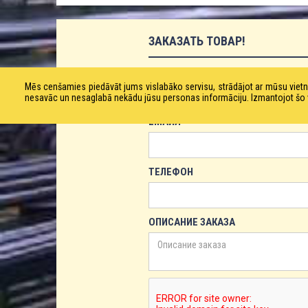
ЗАКАЗАТЬ ТОВАР!
ИМЯ
Mēs cenšamies piedāvāt jums vislabāko servisu, strādājot ar mūsu vie
nesavāc un nesaglabā nekādu jūsu personas informāciju. Izmantojot šo viet
ЕМАЙЛ
ТЕЛЕФОН
ОПИСАНИЕ ЗАКАЗА