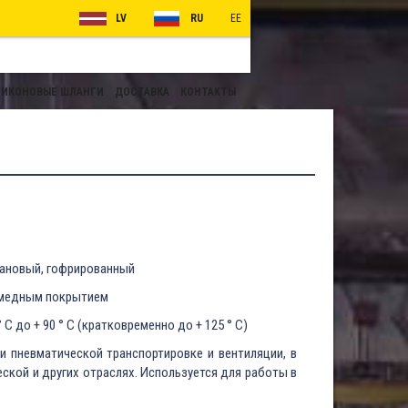
LV
RU
EE
ИКОНОВЫЕ ШЛАНГИ
ДОСТАВКА
КОНТАКТЫ
ановый, гофрированный
 медным покрытием
° C до + 90 ° C (кратковременно до + 125 ° C)
и пневматической транспортировке и вентиляции, в
кой и других отраслях. Используется для работы в