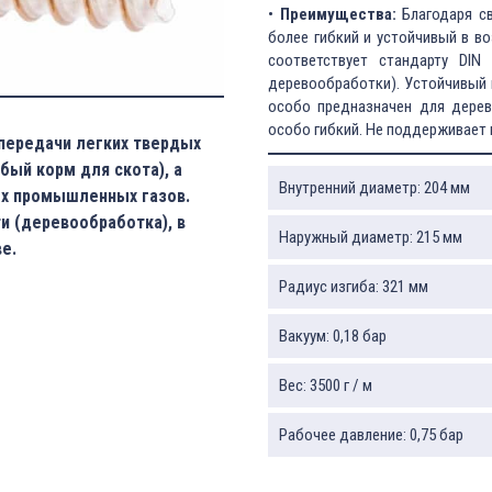
•
Преимущества:
Благодаря св
более гибкий и устойчивый в в
соответствует стандарту DIN
деревообработки). Устойчивый 
особо предназначен для дере
особо гибкий. Не поддерживает г
передачи легких твердых
бый корм для скота), а
Внутренний диаметр: 204 мм
ых промышленных газов.
 (деревообработка), в
Наружный диаметр: 215 мм
е.
Радиус изгиба: 321 мм
Вакуум: 0,18 бар
Вес: 3500 г / м
Рабочее давление: 0,75 бар