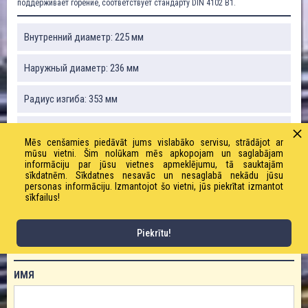
поддерживает горение, соответствует стандарту DIN 4102 B1.
Внутренний диаметр: 225 мм
Наружный диаметр: 236 мм
Радиус изгиба: 353 мм
Вакуум: 0,12 бар
Mēs cenšamies piedāvāt jums vislabāko servisu, strādājot ar
mūsu vietni. Šim nolūkam mēs apkopojam un saglabājam
Вес: 3650 г / м
informāciju par jūsu vietnes apmeklējumu, tā sauktajām
sīkdatnēm. Sīkdatnes nesavāc un nesaglabā nekādu jūsu
personas informāciju. Izmantojot šo vietni, jūs piekrītat izmantot
Рабочее давление: 0,6 бар
sīkfailus!
Piekrītu!
ЗАКАЗАТЬ ТОВАР!
ИМЯ