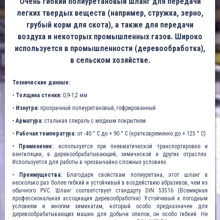
Очень гибкий полиуретановый шланг для передачи
легких твердых веществ (например, стружка, зерно,
грубый корм для скота), а также для передачи
воздуха и некоторых промышленных газов. Широко
используется в промышленности (деревообработка),
в сельском хозяйстве.
Технические данные:
•
Толщина стенки:
0,9-1,2 мм
•
Изнутри:
прозрачный полиуретановый, гофрированный
•
Арматура:
стальная спираль с медным покрытием
•
Рабочая температура:
от -40 ° C до + 90 ° C (кратковременно до + 125 ° C)
•
Применение:
используется при пневматической транспортировке и
вентиляции, в деревообрабатывающей, химической и других отраслях.
Используется для работы в чрезвычайно сложных условиях.
•
Преимущества:
Благодаря свойствам полиуретана, этот шланг в
несколько раз более гибкий и устойчивый в воздействию абразивов, чем из
обычного PVC. Шланг соответствует стандарту DIN 53516 (Всемирная
профессиональная ассоциация деревообработки). Устойчивый к погодным
условиям и многим химикатам, который особо предназначен для
деревообрабатывающих машин для добычи опилок, он особо гибкий. Не