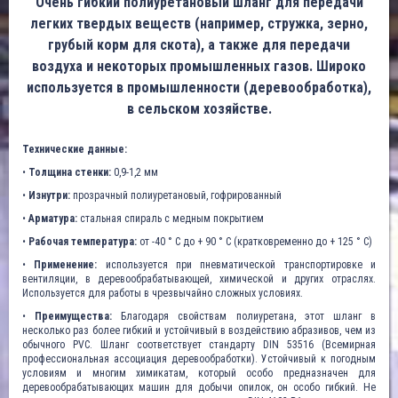
Очень гибкий полиуретановый шланг для передачи
легких твердых веществ (например, стружка, зерно,
грубый корм для скота), а также для передачи
воздуха и некоторых промышленных газов. Широко
используется в промышленности (деревообработка),
в сельском хозяйстве.
Технические данные:
•
Толщина стенки:
0,9-1,2 мм
•
Изнутри:
прозрачный полиуретановый, гофрированный
•
Арматура:
стальная спираль с медным покрытием
•
Рабочая температура:
от -40 ° C до + 90 ° C (кратковременно до + 125 ° C)
•
Применение:
используется при пневматической транспортировке и
вентиляции, в деревообрабатывающей, химической и других отраслях.
Используется для работы в чрезвычайно сложных условиях.
•
Преимущества:
Благодаря свойствам полиуретана, этот шланг в
несколько раз более гибкий и устойчивый в воздействию абразивов, чем из
обычного PVC. Шланг соответствует стандарту DIN 53516 (Всемирная
профессиональная ассоциация деревообработки). Устойчивый к погодным
условиям и многим химикатам, который особо предназначен для
деревообрабатывающих машин для добычи опилок, он особо гибкий. Не