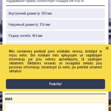
поддерживает горение, соответствует стандарту DIN 4102 B1.
Внутренний диаметр: 305 мм
Наружный диаметр: 316 мм
Радиус изгиба: 465 мм
Вакуум: 0,12 бар
Mēs cenšamies piedāvāt jums vislabāko servisu, strādājot ar
mūsu vietni. Šim nolūkam mēs apkopojam un saglabājam
Вес: 5000 г / м
informāciju par jūsu vietnes apmeklējumu, tā sauktajām
sīkdatnēm. Sīkdatnes nesavāc un nesaglabā nekādu jūsu
personas informāciju. Izmantojot šo vietni, jūs piekrītat izmantot
Рабочее давление: 0,45 бар
sīkfailus!
Piekrītu!
ЗАКАЗАТЬ ТОВАР!
ИМЯ